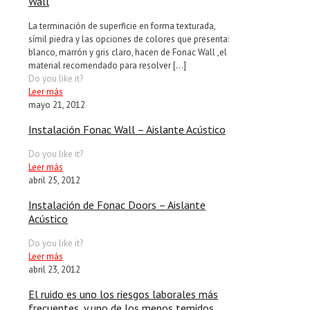
Wall
La terminación de superficie en forma texturada,
símil piedra y las opciones de colores que presenta:
blanco, marrón y gris claro, hacen de Fonac Wall ,el
material recomendado para resolver
[…]
Do you like it?
Leer más
mayo 21, 2012
Instalación Fonac Wall – Aislante Acústico
Do you like it?
Leer más
abril 25, 2012
Instalación de Fonac Doors – Aislante
Acústico
Do you like it?
Leer más
abril 23, 2012
El ruido es uno los riesgos laborales más
frecuentes, y uno de los menos temidos.