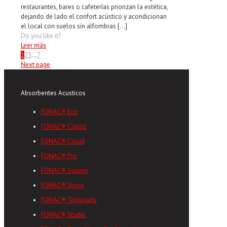
restaurantes, bares o cafeterías priorizan la estética,
dejando de lado el confort acústico y acondicionan
el local con suelos sin alfombras
[…]
Do you like it?
Leer más
1
2
3
...
7
Next page
Absorbentes Acusticos
FONAC® Eco
FONAC® Class1
FONAC® Cloud
FONAC® Pro
FONAC® System
FONAC® Stone
FONAC® Texturado
FONAC® Studio