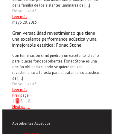
de la familia de los aislantes laminares de
[…]
Do you like it?
Leer más
mayo 28, 2015
Gran versatilidad revestimiento que tiene
una excelente performance acústica y una
inmejorable estética: Fonac Stone
Con terminación símil piedra y un excelente diseño
para placas fonoabsorbentes, Fonac Stone es una
opción obligada cuando se quiere utilizar
revestimiento a la vista para el tratamiento acústico
de
[…]
Do you like it?
Leer más
Prev page
1
2
3
4
5
...
18
Next page
Absorbentes Acusticos