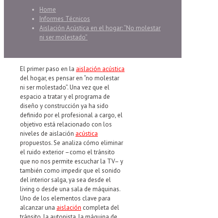
Home
Informes Técnicos
Aislación Acústica en el hogar: “No molestar
ni ser molestado”
El primer paso en la
aislación acústica
del hogar, es pensar en “no molestar
ni ser molestado”. Una vez que el
espacio a tratar y el programa de
diseño y construcción ya ha sido
definido por el profesional a cargo, el
objetivo está relacionado con los
niveles de aislación
acústica
propuestos. Se analiza cómo eliminar
el ruido exterior –como el tránsito
que no nos permite escuchar la TV– y
también como impedir que el sonido
del interior salga, ya sea desde el
living o desde una sala de máquinas.
Uno de los elementos clave para
alcanzar una
aislación
completa del
tránsito, la autopista, la máquina de