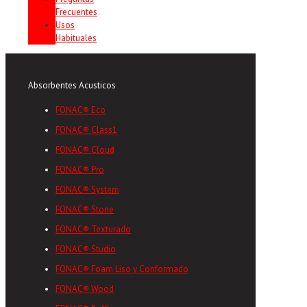
Frecuentes
Usos
Habituales
Absorbentes Acusticos
FONAC® Eco
FONAC® Class1
FONAC® Cloud
FONAC® Pro
FONAC® System
FONAC® Stone
FONAC® Texturado
FONAC® Studio
FONAC® Foam Liso y Conformado
FONAC® Wood